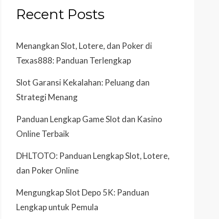
Recent Posts
Menangkan Slot, Lotere, dan Poker di
Texas888: Panduan Terlengkap
Slot Garansi Kekalahan: Peluang dan
Strategi Menang
Panduan Lengkap Game Slot dan Kasino
Online Terbaik
DHLTOTO: Panduan Lengkap Slot, Lotere,
dan Poker Online
Mengungkap Slot Depo 5K: Panduan
Lengkap untuk Pemula