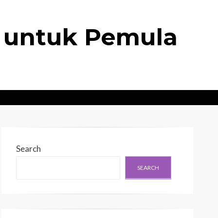
e untuk Pemula
Search
SEARCH