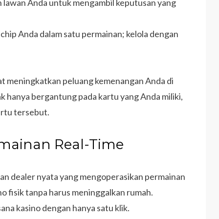
n lawan Anda untuk mengambil keputusan yang
chip Anda dalam satu permainan; kelola dengan
pat meningkatkan peluang kemenangan Anda di
ak hanya bergantung pada kartu yang Anda miliki,
rtu tersebut.
ermainan Real-Time
an dealer nyata yang mengoperasikan permainan
no fisik tanpa harus meninggalkan rumah.
na kasino dengan hanya satu klik.