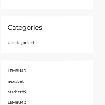
Categories
Uncategorized
LEMBU4D
nexiabet
starbet99
LEMBU4D