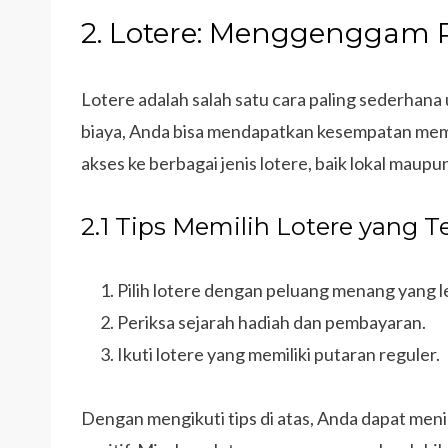
2. Lotere: Menggenggam 
Lotere adalah salah satu cara paling sederhan
biaya, Anda bisa mendapatkan kesempatan mem
akses ke berbagai jenis lotere, baik lokal maupu
2.1 Tips Memilih Lotere yang T
Pilih lotere dengan peluang menang yang le
Periksa sejarah hadiah dan pembayaran.
Ikuti lotere yang memiliki putaran reguler.
Dengan mengikuti tips di atas, Anda dapat me