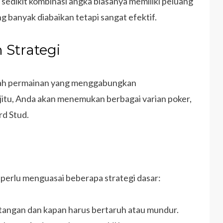
 sedikit kombinasi angka biasanya memiliki peluang
ng banyak diabaikan tetapi sangat efektif.
 Strategi
alah permainan yang menggabungkan
jitu, Anda akan menemukan berbagai varian poker,
d Stud.
perlu menguasai beberapa strategi dasar:
 tangan dan kapan harus bertaruh atau mundur.