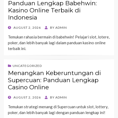
Panduan Lengkap Babehwin:
Kasino Online Terbaik di
Indonesia
POSTED
AUGUST 2, 2026
BY
ADMIN
ON
Temukan rahasia bermain di babehwin! Pelajari slot, lotere,
poker, dan lebih banyak lagi dalam panduan kasino online
terbaik ini.
UNCATEGORIZED
Menangkan Keberuntungan di
Supercuan: Panduan Lengkap
Casino Online
POSTED
AUGUST 2, 2026
BY
ADMIN
ON
Temukan strategi menang di Supercuan untuk slot, lottery,
poker, dan lebih banyak lagi dengan panduan lengkap ini!