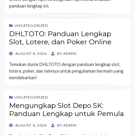
panduan lengkap ini.
UNCATEGORIZED
DHLTOTO: Panduan Lengkap
Slot, Lotere, dan Poker Online
POSTED
AUGUST 4, 2026
BY
ADMIN
ON
Temukan dunia DHLTOTO dengan panduan lengkap slot,
lotere, poker, dan lainnya untuk pengalaman bermain yang
mendebarkan!
UNCATEGORIZED
Mengungkap Slot Depo 5K:
Panduan Lengkap untuk Pemula
POSTED
AUGUST 4, 2026
BY
ADMIN
ON