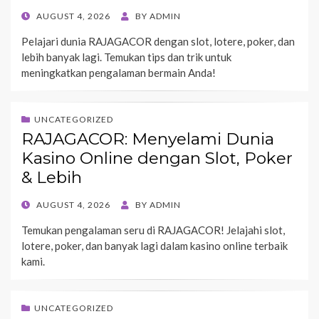
POSTED
AUGUST 4, 2026
BY
ADMIN
ON
Pelajari dunia RAJAGACOR dengan slot, lotere, poker, dan
lebih banyak lagi. Temukan tips dan trik untuk
meningkatkan pengalaman bermain Anda!
UNCATEGORIZED
RAJAGACOR: Menyelami Dunia
Kasino Online dengan Slot, Poker
& Lebih
POSTED
AUGUST 4, 2026
BY
ADMIN
ON
Temukan pengalaman seru di RAJAGACOR! Jelajahi slot,
lotere, poker, dan banyak lagi dalam kasino online terbaik
kami.
UNCATEGORIZED